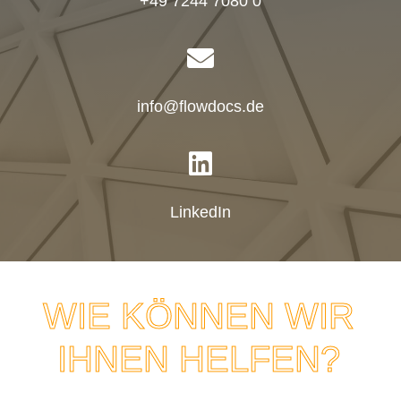
+49 7244 7080 0
PROCESSES

info@flowdocs.de
ABOUT

KUNDEN
LinkedIn
EVENTS
WIE KÖNNEN WIR
KARRIERE
IHNEN HELFEN?