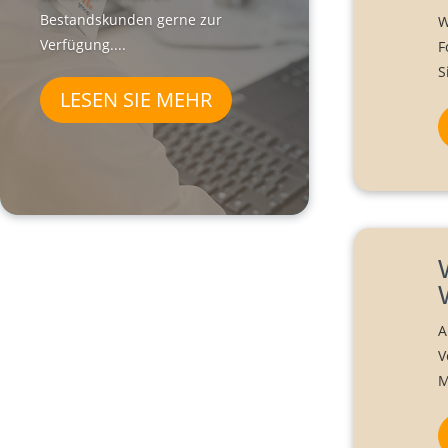
Bestandskunden gerne zur
W
Verfügung....
F
S
LESEN SIE MEHR
A
V
M