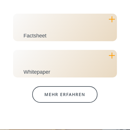
L
Factsheet
L
Whitepaper
MEHR ERFAHREN