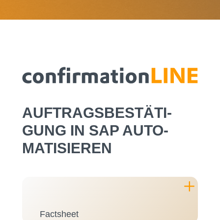
AUF­TRAGS­BE­STÄTI­
GUNG IN SAP AUTO­
MATI­SIEREN
L
Factsheet